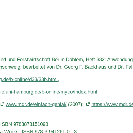
Land und Forstwirtschaft Berlin Dahlem, Heft 332: Anwendun
unschweig; bearbeitet von Dr. Georg F. Backhaus und Dr. Fa
g.de/b-online/d33/33b.htm ,
gie.uni-hamburg.de/b-online/myco/index.html
www.mdr.de/einfach-genial/
(2007);
https://www.mdr.d
, ISBN 9783878151098
iza Works, ISBN 978-3-941261-01-3