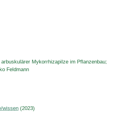
g arbuskulärer Mykorrhizapilze im Pflanzenbau;
lko Feldmann
e/wissen
(2023)