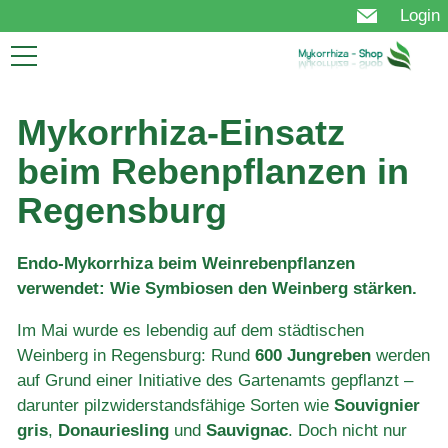
Login
Start
Mykorrhiza
Mykorrhiza-Einsatz
Nutzen
beim Rebenpflanzen in
Technologie
Produkt
Regensburg
Anwendung
Bestellung
Endo-Mykorrhiza beim Weinrebenpflanzen
FAQ
verwendet: Wie Symbiosen den Weinberg stärken.
Über uns
Aktuelles
Im Mai wurde es lebendig auf dem städtischen
Weinberg in Regensburg: Rund
600 Jungreben
werden
auf Grund einer Initiative des Gartenamts gepflanzt –
darunter pilzwiderstandsfähige Sorten wie
Souvignier
gris
,
Donauriesling
und
Sauvignac
. Doch nicht nur